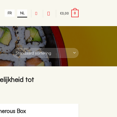
FR
NL
0
€
0,00
ijkheid tot
nerous Box