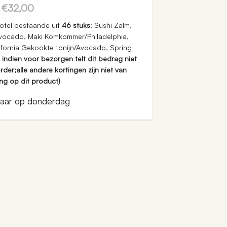
€
32,00
otel bestaande uit
46 stuks
: Sushi Zalm,
Avocado, Maki Komkommer/Philadelphia,
ifornia Gekookte tonijn/Avocado, Spring
n, indien voor bezorgen telt dit bedrag niet
der;alle andere kortingen zijn niet van
ng op dit product)
aar op donderdag