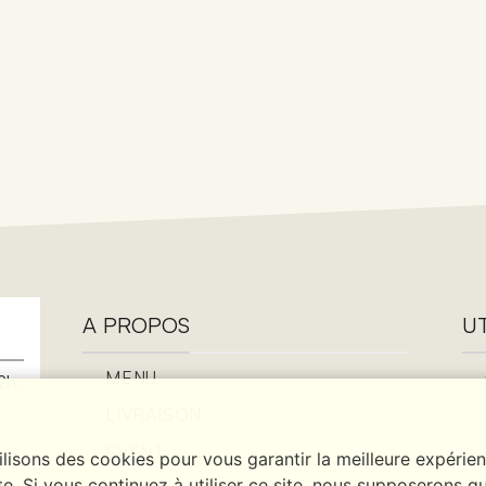
A PROPOS
UT
MENU
2h,
LIVRAISON
EVENT
ilisons des cookies pour vous garantir la meilleure expérie
te. Si vous continuez à utiliser ce site, nous supposerons q