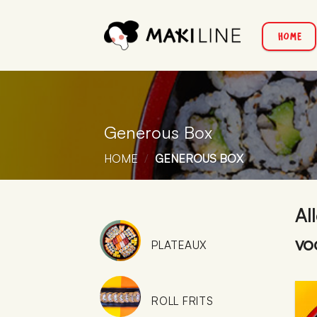
Ga
naar
HOME
inhoud
Generous Box
HOME
/
GENEROUS BOX
Al
vo
PLATEAUX
ROLL FRITS