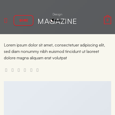
Ga
naar
Design
inhoud
MAGAZINE
HOME
0
Lorem ipsum dolor sit amet, consectetuer adipiscing elit,
sed diam nonummy nibh euismod tincidunt ut laoreet
dolore magna aliquam erat volutpat