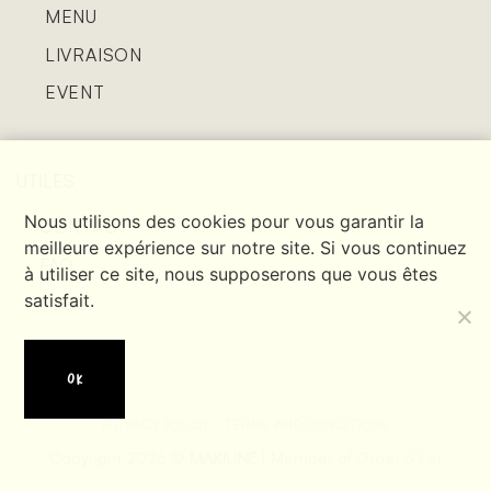
MENU
LIVRAISON
EVENT
UTILES
Nous utilisons des cookies pour vous garantir la
CONTACT
meilleure expérience sur notre site. Si vous continuez
FAQ
à utiliser ce site, nous supposerons que vous êtes
satisfait.
JOBS
OK
PRIVACY POLICY
TERMS AND CONDITIONS
Copyright 2026 ©
MAKILINE
| Member of
Order & Eat