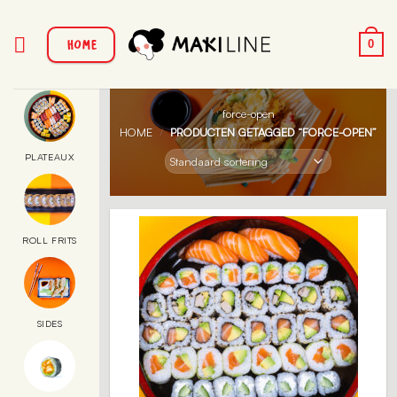
Ga
naar
HOME
0
inhoud
force-open
HOME
/
PRODUCTEN GETAGGED “FORCE-OPEN”
PLATEAUX
ROLL FRITS
SIDES