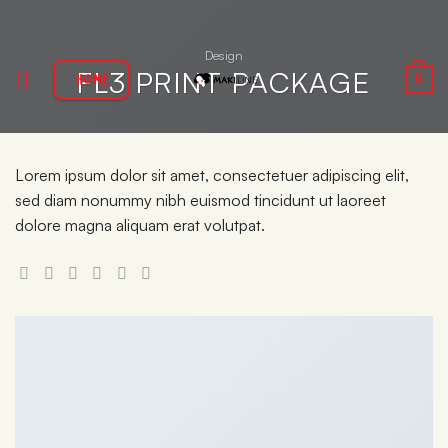
Passer
au
Design
contenu
FL3 PRINT PACKAGE
HOME
0
Lorem ipsum dolor sit amet, consectetuer adipiscing elit,
sed diam nonummy nibh euismod tincidunt ut laoreet
dolore magna aliquam erat volutpat.