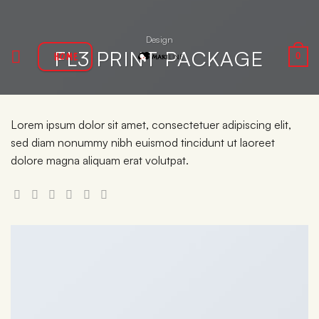
Ga
naar
Design
inhoud
FL3 PRINT PACKAGE
HOME
0
Lorem ipsum dolor sit amet, consectetuer adipiscing elit,
sed diam nonummy nibh euismod tincidunt ut laoreet
dolore magna aliquam erat volutpat.